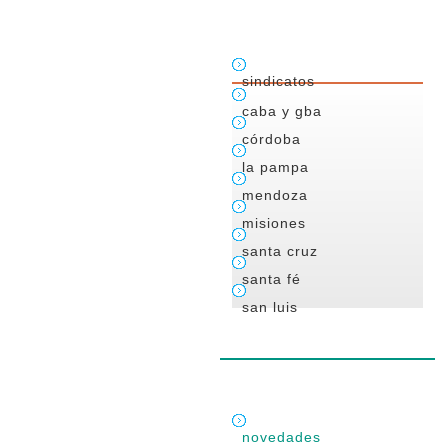
sindicatos
caba y gba
córdoba
la pampa
mendoza
misiones
santa cruz
santa fé
san luis
novedades