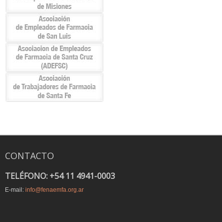
CONTACTO
TELÉFONO: +54 11 4941-0003
E-mail:
info@fenaemfa.org.ar