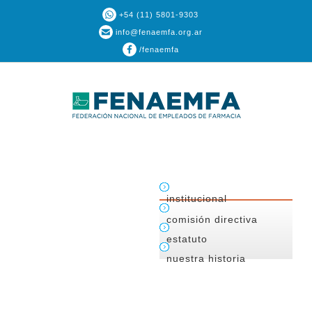
+54 (11) 5801-9303
info@fenaemfa.org.ar
/fenaemfa
institucional
comisión directiva
estatuto
nuestra historia