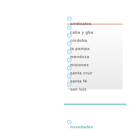
sindicatos
caba y gba
córdoba
la pampa
mendoza
misiones
santa cruz
santa fé
san luis
novedades