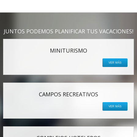
Inicio
Anterior
1
2
3
4
5
6
7
8
9
10
Siguiente
Final
JUNTOS PODEMOS PLANIFICAR TUS VACACIONES!
MINITURISMO
VER MÁS
CAMPOS RECREATIVOS
VER MÁS