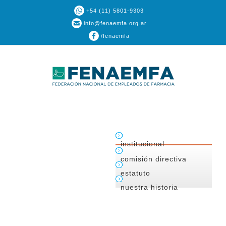
+54 (11) 5801-9303
info@fenaemfa.org.ar
/fenaemfa
institucional
comisión directiva
estatuto
nuestra historia