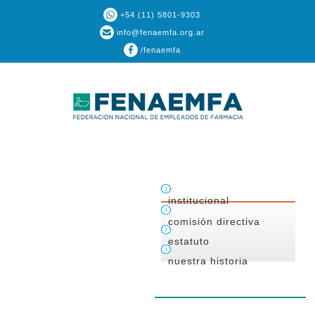
+54 (11) 5801-9303
info@fenaemfa.org.ar
/fenaemfa
institucional
comisión directiva
estatuto
nuestra historia