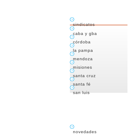
sindicatos
caba y gba
córdoba
la pampa
mendoza
misiones
santa cruz
santa fé
san luis
novedades