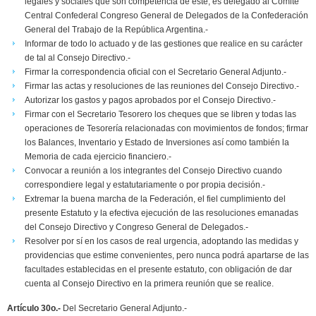
legales y sociales que son competencia de éste; es delegado al Comité
Central Confederal Congreso General de Delegados de la Confederación
General del Trabajo de la República Argentina.-
Informar de todo lo actuado y de las gestiones que realice en su carácter
de tal al Consejo Directivo.-
Firmar la correspondencia oficial con el Secretario General Adjunto.-
Firmar las actas y resoluciones de las reuniones del Consejo Directivo.-
Autorizar los gastos y pagos aprobados por el Consejo Directivo.-
Firmar con el Secretario Tesorero los cheques que se libren y todas las
operaciones de Tesorería relacionadas con movimientos de fondos; firmar
los Balances, Inventario y Estado de Inversiones así como también la
Memoria de cada ejercicio financiero.-
Convocar a reunión a los integrantes del Consejo Directivo cuando
correspondiere legal y estatutariamente o por propia decisión.-
Extremar la buena marcha de la Federación, el fiel cumplimiento del
presente Estatuto y la efectiva ejecución de las resoluciones emanadas
del Consejo Directivo y Congreso General de Delegados.-
Resolver por sí en los casos de real urgencia, adoptando las medidas y
providencias que estime convenientes, pero nunca podrá apartarse de las
facultades establecidas en el presente estatuto, con obligación de dar
cuenta al Consejo Directivo en la primera reunión que se realice.
Artículo 30o.-
Del Secretario General Adjunto.-