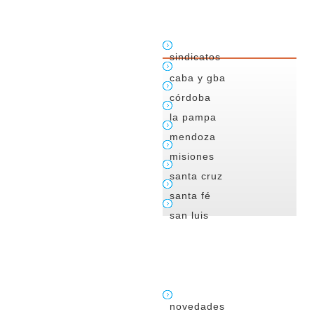
sindicatos
caba y gba
córdoba
la pampa
mendoza
misiones
santa cruz
santa fé
san luis
novedades