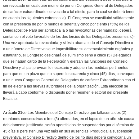
ser revocado en cualquier momento por un Congreso General de Delegados
de carácter extraordinario convocado a tal efecto, para lo cual se deberá tener
en cuenta los siguientes extremos: a)- El Congreso se constituirá válidamente
con la presencia de por lo menos el setenta y cinco por ciento (75%) de los
Delegados; b)- Para ser aprobada la o las revocatorias del mandato, deberá
contar con el voto favorable de los dos tercios de los Delegados presentes; c)-
Una vez aprobada la revocatoria, y si ésta abarca todo el Consejo Directivo o
a un número de Directivos que imposibilitare su desenvolvimiento orgánico y
estatutario, el Congreso designará de su mismo seno a cinco (5) Delegados
que se hagan cargo de la Federación y ejerzan las funciones del Consejo
Directivo y, al par, provean lo necesario y adopten las medidas pertinentes
para que en un plazo que no supere los cuarenta y cinco (45) días, convoquen
a un nuevo Congreso General de Delegados de carácter Extraordinario con el
fin de elegir a las nuevas autoridades de la organización. Esta elección se
llevará a cabo conforme lo dispuesto por el régimen electoral del presente
Estatuto.-
Artículo 21o.-
Los Miembros del Consejo Directivo que faltasen a dos (2)
reuniones consecutivas o tres (3) alternadas, en el lapso de un año, sin causa
debidamente justificada, serán apercibidos de suspenderlos por el término de
45 días si persisten una vez más en sus ausencias. Producida la suspensión
preventiva, el Consejo Directivo dentro de los 45 días deberá convocar a un