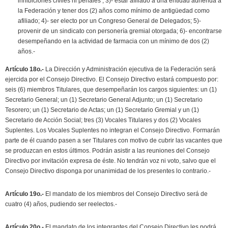
inhibiciones civiles ni penales ; 3)- estar afiliado a una entidad adherida a
la Federación y tener dos (2) años como mínimo de antigüedad como
afiliado; 4)- ser electo por un Congreso General de Delegados; 5)-
provenir de un sindicato con personería gremial otorgada; 6)- encontrarse
desempeñando en la actividad de farmacia con un mínimo de dos (2)
años.-
Artículo 18o.-
La Dirección y Administración ejecutiva de la Federación será
ejercida por el Consejo Directivo. El Consejo Directivo estará compuesto por:
seis (6) miembros Titulares, que desempeñarán los cargos siguientes: un (1)
Secretario General; un (1) Secretario General Adjunto; un (1) Secretario
Tesorero; un (1) Secretario de Actas; un (1) Secretario Gremial y un (1)
Secretario de Acción Social; tres (3) Vocales Titulares y dos (2) Vocales
Suplentes. Los Vocales Suplentes no integran el Consejo Directivo. Formarán
parte de él cuando pasen a ser Titulares con motivo de cubrir las vacantes que
se produzcan en estos últimos. Podrán asistir a las reuniones del Consejo
Directivo por invitación expresa de éste. No tendrán voz ni voto, salvo que el
Consejo Directivo disponga por unanimidad de los presentes lo contrario.-
Artículo 19o.-
El mandato de los miembros del Consejo Directivo será de
cuatro (4) años, pudiendo ser reelectos.-
Artículo 20o.-
El mandato de los integrantes del Consejo Directivo les podrá