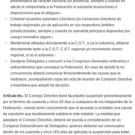
problemática de carácter nacional y/o provincial, siempre y cuando no
afecte ni comprometa a la Federación ni subvierta resoluciones o
disposiciones que la obliguen.-
Celebrar acuerdos salariales colectivos y/o convenios colectivos de
trabajo regionales y/o de aplicación en sus respectivos ámbitos
jurisdiccionales, siempre y cuando no subvierta principios dispuestos por
cuerpo normativo alguno.-
Mantenerse afiliadas directamente a la C.G.T., si ya lo estuviera, afiliarse
directamente tanto a la C.G.T., C.G.T. regional y/o movimiento obrero
regional, si no lo estuviere.-
Designar Delegados y concurrir a los Congresos Generales ordinarios o
extraordinarios que convoque la Federación. En caso de decidir la no
concurrencia deberá comunicar fehacientemente las causas que la
motivaron, acompañando copia del acta de reunión de Comisión Directiva
o Asamblea que adoptó tal decisión.
Artículo 9o.-
El Consejo Directivo tiene facultades suspender preventivamente
por el término de cuarenta y cinco 45 días a cualquiera de los integrantes de la
Federación, cuando tome conocimiento que el acusado a cometido una causal
de expulsión que taxativamente establece este estatuto. La medida que
adoptare el Consejo Directivo, deberá ser puesta a consideración de un
Congreso Extraordinario de Delegados, quienes deberán ser convocados
dentro de los cuarenta y cinco (45) días de aplicada la suspensión para tratar,