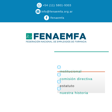
+54 (11) 5801-9303
info@fenaemfa.org.ar
/fenaemfa
institucional
comisión directiva
estatuto
nuestra historia