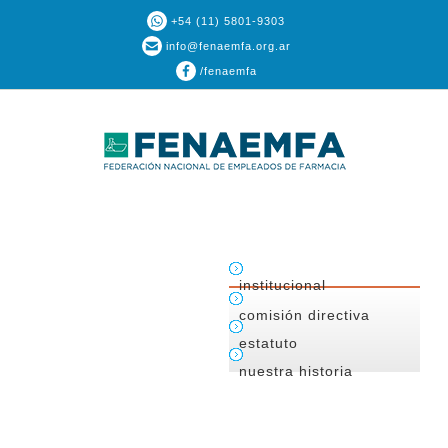
+54 (11) 5801-9303
info@fenaemfa.org.ar
/fenaemfa
institucional
comisión directiva
estatuto
nuestra historia