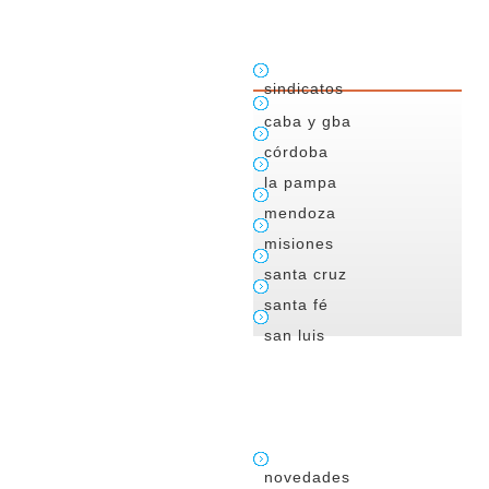
sindicatos
caba y gba
córdoba
la pampa
mendoza
misiones
santa cruz
santa fé
san luis
novedades