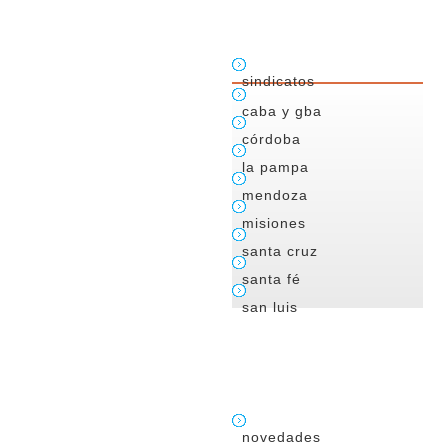
sindicatos
caba y gba
córdoba
la pampa
mendoza
misiones
santa cruz
santa fé
san luis
novedades