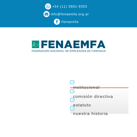
+54 (11) 5801-9303
info@fenaemfa.org.ar
/fenaemfa
institucional
comisión directiva
estatuto
nuestra historia