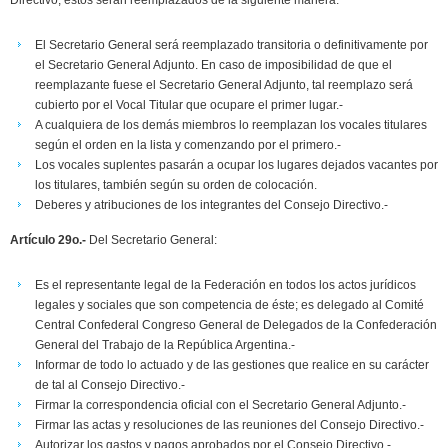
Directivo, éstos serán reemplazados de la siguiente manera:
El Secretario General será reemplazado transitoria o definitivamente por
el Secretario General Adjunto. En caso de imposibilidad de que el
reemplazante fuese el Secretario General Adjunto, tal reemplazo será
cubierto por el Vocal Titular que ocupare el primer lugar.-
A cualquiera de los demás miembros lo reemplazan los vocales titulares
según el orden en la lista y comenzando por el primero.-
Los vocales suplentes pasarán a ocupar los lugares dejados vacantes por
los titulares, también según su orden de colocación.
Deberes y atribuciones de los integrantes del Consejo Directivo.-
Artículo 29o.-
Del Secretario General:
Es el representante legal de la Federación en todos los actos jurídicos
legales y sociales que son competencia de éste; es delegado al Comité
Central Confederal Congreso General de Delegados de la Confederación
General del Trabajo de la República Argentina.-
Informar de todo lo actuado y de las gestiones que realice en su carácter
de tal al Consejo Directivo.-
Firmar la correspondencia oficial con el Secretario General Adjunto.-
Firmar las actas y resoluciones de las reuniones del Consejo Directivo.-
Autorizar los gastos y pagos aprobados por el Consejo Directivo.-