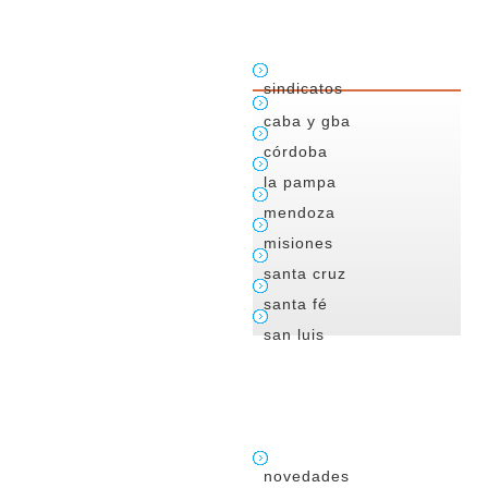
sindicatos
caba y gba
córdoba
la pampa
mendoza
misiones
santa cruz
santa fé
san luis
novedades