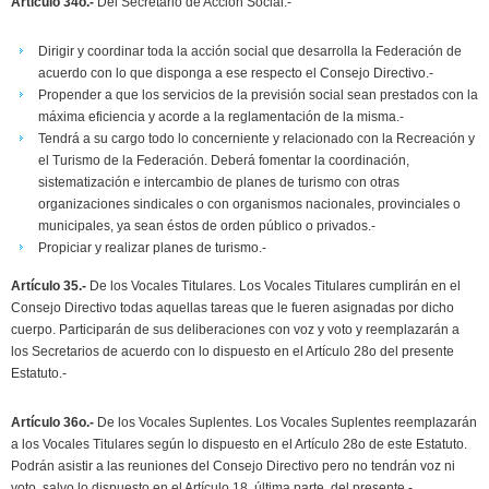
Artículo 34o.-
Del Secretario de Acción Social.-
Dirigir y coordinar toda la acción social que desarrolla la Federación de
acuerdo con lo que disponga a ese respecto el Consejo Directivo.-
Propender a que los servicios de la previsión social sean prestados con la
máxima eficiencia y acorde a la reglamentación de la misma.-
Tendrá a su cargo todo lo concerniente y relacionado con la Recreación y
el Turismo de la Federación. Deberá fomentar la coordinación,
sistematización e intercambio de planes de turismo con otras
organizaciones sindicales o con organismos nacionales, provinciales o
municipales, ya sean éstos de orden público o privados.-
Propiciar y realizar planes de turismo.-
Artículo 35.-
De los Vocales Titulares. Los Vocales Titulares cumplirán en el
Consejo Directivo todas aquellas tareas que le fueren asignadas por dicho
cuerpo. Participarán de sus deliberaciones con voz y voto y reemplazarán a
los Secretarios de acuerdo con lo dispuesto en el Artículo 28o del presente
Estatuto.-
Artículo 36o.-
De los Vocales Suplentes. Los Vocales Suplentes reemplazarán
a los Vocales Titulares según lo dispuesto en el Artículo 28o de este Estatuto.
Podrán asistir a las reuniones del Consejo Directivo pero no tendrán voz ni
voto, salvo lo dispuesto en el Artículo 18, última parte, del presente.-