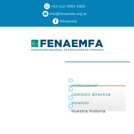
+54 (11) 5801-9303
info@fenaemfa.org.ar
/fenaemfa
institucional
comisión directiva
estatuto
nuestra historia