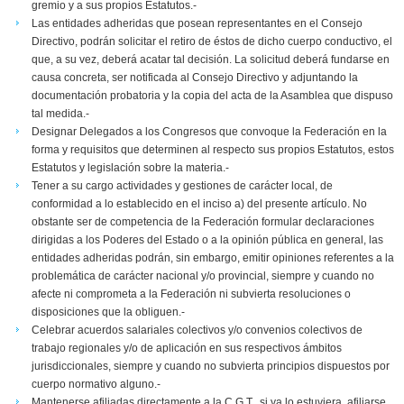
gremio y a sus propios Estatutos.-
Las entidades adheridas que posean representantes en el Consejo
Directivo, podrán solicitar el retiro de éstos de dicho cuerpo conductivo, el
que, a su vez, deberá acatar tal decisión. La solicitud deberá fundarse en
causa concreta, ser notificada al Consejo Directivo y adjuntando la
documentación probatoria y la copia del acta de la Asamblea que dispuso
tal medida.-
Designar Delegados a los Congresos que convoque la Federación en la
forma y requisitos que determinen al respecto sus propios Estatutos, estos
Estatutos y legislación sobre la materia.-
Tener a su cargo actividades y gestiones de carácter local, de
conformidad a lo establecido en el inciso a) del presente artículo. No
obstante ser de competencia de la Federación formular declaraciones
dirigidas a los Poderes del Estado o a la opinión pública en general, las
entidades adheridas podrán, sin embargo, emitir opiniones referentes a la
problemática de carácter nacional y/o provincial, siempre y cuando no
afecte ni comprometa a la Federación ni subvierta resoluciones o
disposiciones que la obliguen.-
Celebrar acuerdos salariales colectivos y/o convenios colectivos de
trabajo regionales y/o de aplicación en sus respectivos ámbitos
jurisdiccionales, siempre y cuando no subvierta principios dispuestos por
cuerpo normativo alguno.-
Mantenerse afiliadas directamente a la C.G.T., si ya lo estuviera, afiliarse