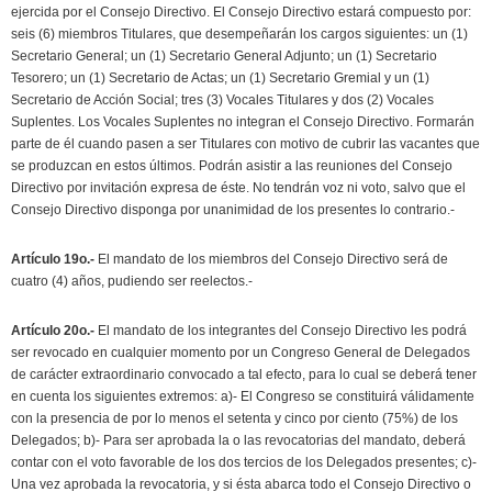
ejercida por el Consejo Directivo. El Consejo Directivo estará compuesto por:
seis (6) miembros Titulares, que desempeñarán los cargos siguientes: un (1)
Secretario General; un (1) Secretario General Adjunto; un (1) Secretario
Tesorero; un (1) Secretario de Actas; un (1) Secretario Gremial y un (1)
Secretario de Acción Social; tres (3) Vocales Titulares y dos (2) Vocales
Suplentes. Los Vocales Suplentes no integran el Consejo Directivo. Formarán
parte de él cuando pasen a ser Titulares con motivo de cubrir las vacantes que
se produzcan en estos últimos. Podrán asistir a las reuniones del Consejo
Directivo por invitación expresa de éste. No tendrán voz ni voto, salvo que el
Consejo Directivo disponga por unanimidad de los presentes lo contrario.-
Artículo 19o.-
El mandato de los miembros del Consejo Directivo será de
cuatro (4) años, pudiendo ser reelectos.-
Artículo 20o.-
El mandato de los integrantes del Consejo Directivo les podrá
ser revocado en cualquier momento por un Congreso General de Delegados
de carácter extraordinario convocado a tal efecto, para lo cual se deberá tener
en cuenta los siguientes extremos: a)- El Congreso se constituirá válidamente
con la presencia de por lo menos el setenta y cinco por ciento (75%) de los
Delegados; b)- Para ser aprobada la o las revocatorias del mandato, deberá
contar con el voto favorable de los dos tercios de los Delegados presentes; c)-
Una vez aprobada la revocatoria, y si ésta abarca todo el Consejo Directivo o