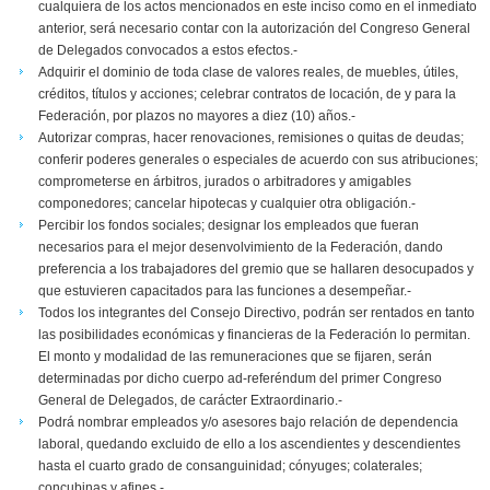
cualquiera de los actos mencionados en este inciso como en el inmediato
anterior, será necesario contar con la autorización del Congreso General
de Delegados convocados a estos efectos.-
Adquirir el dominio de toda clase de valores reales, de muebles, útiles,
créditos, títulos y acciones; celebrar contratos de locación, de y para la
Federación, por plazos no mayores a diez (10) años.-
Autorizar compras, hacer renovaciones, remisiones o quitas de deudas;
conferir poderes generales o especiales de acuerdo con sus atribuciones;
comprometerse en árbitros, jurados o arbitradores y amigables
componedores; cancelar hipotecas y cualquier otra obligación.-
Percibir los fondos sociales; designar los empleados que fueran
necesarios para el mejor desenvolvimiento de la Federación, dando
preferencia a los trabajadores del gremio que se hallaren desocupados y
que estuvieren capacitados para las funciones a desempeñar.-
Todos los integrantes del Consejo Directivo, podrán ser rentados en tanto
las posibilidades económicas y financieras de la Federación lo permitan.
El monto y modalidad de las remuneraciones que se fijaren, serán
determinadas por dicho cuerpo ad-referéndum del primer Congreso
General de Delegados, de carácter Extraordinario.-
Podrá nombrar empleados y/o asesores bajo relación de dependencia
laboral, quedando excluido de ello a los ascendientes y descendientes
hasta el cuarto grado de consanguinidad; cónyuges; colaterales;
concubinas y afines.-