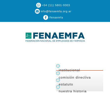
+54 (11) 5801-9303
info@fenaemfa.org.ar
/fenaemfa
institucional
comisión directiva
estatuto
nuestra historia