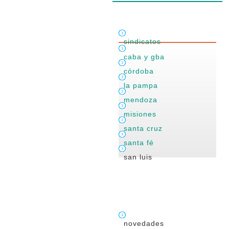
sindicatos
caba y gba
córdoba
la pampa
mendoza
misiones
santa cruz
santa fé
san luis
novedades