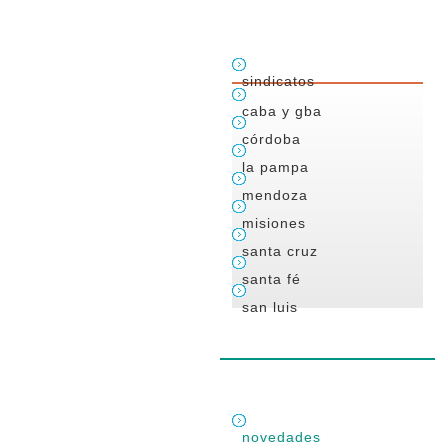
sindicatos
caba y gba
córdoba
la pampa
mendoza
misiones
santa cruz
santa fé
san luis
novedades