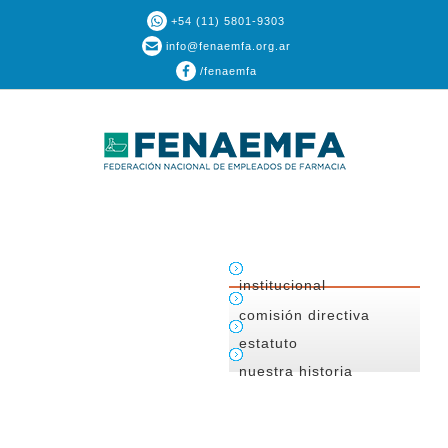
+54 (11) 5801-9303
info@fenaemfa.org.ar
/fenaemfa
institucional
comisión directiva
estatuto
nuestra historia